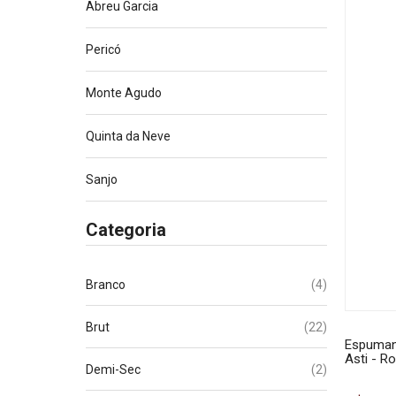
Abreu Garcia
Pericó
Monte Agudo
Quinta da Neve
Sanjo
Categoria
(4)
Branco
(22)
Brut
Espumant
Asti - R
(2)
Demi-Sec