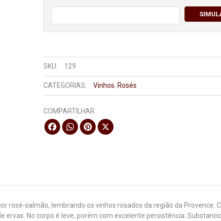
SIMUL
SKU:
129
CATEGORIAS:
Vinhos
,
Rosés
COMPARTILHAR
Facebook
WhatsApp
Pinterest
X
 cor rosé-salmão, lembrando os vinhos rosados da região da Provence.
de ervas. No corpo é leve, porém com excelente persistência. Substanci