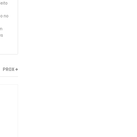
eito
do no
om
es
PROX