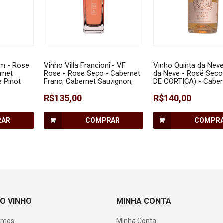
im - Rose
Vinho Villa Francioni - VF
Vinho Quinta da Neve
rnet
Rose - Rose Seco - Cabernet
da Neve - Rosé Sec
e Pinot
Franc, Cabernet Sauvignon,
DE CORTIÇA) - Caber
Merlot, Malbec, Sangiovese,
Sauvignon, Merlot e
Syrah, Petit Verdot e Pinot
R$135,00
Sangiovese - 750 ml
R$140,00
Noir - 750 ml
RAR
COMPRAR
COMPR
O VINHO
MINHA CONTA
omos
Minha Conta