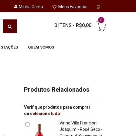
Minha Conta
Meus Favoritos
0
0 ITENS
-
R$0,00
STAÇÕES
QUEM SOMOS
-
Produtos Relacionados
Verifique produtos para comprar
ou
selecione tudo
Vinho Villa Francioni -
Joaquim - Rosé Seco -
Cabernet Sauvignon e