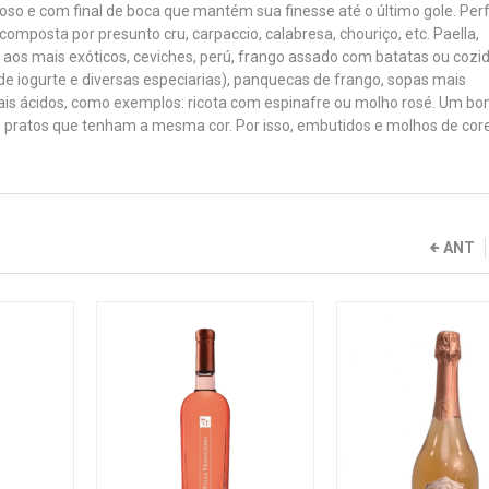
oso e com final de boca que mantém sua finesse até o último gole. Perf
mposta por presunto cru, carpaccio, calabresa, chouriço, etc. Paella,
s aos mais exóticos, ceviches, perú, frango assado com batatas ou cozi
e iogurte e diversas especiarias), panquecas de frango, sopas mais
s ácidos, como exemplos: ricota com espinafre ou molho rosé. Um b
 pratos que tenham a mesma cor. Por isso, embutidos e molhos de cor
ANT