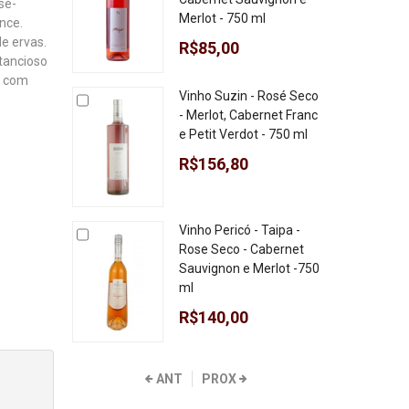
sé-
Merlot - 750 ml
nce.
e ervas.
R$85,00
tancioso
e com
Vinho Suzin - Rosé Seco
- Merlot, Cabernet Franc
e Petit Verdot - 750 ml
R$156,80
Vinho Pericó - Taipa -
Rose Seco - Cabernet
Sauvignon e Merlot -750
ml
R$140,00
ANT
PROX