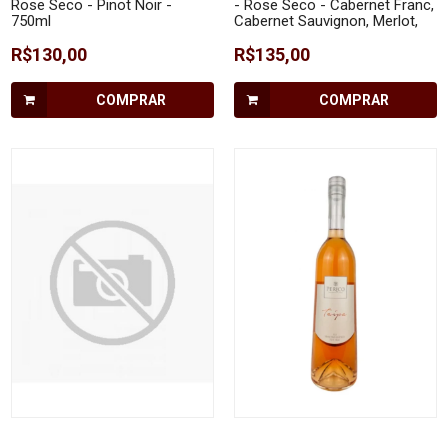
Rose Seco - Pinot Noir -
- Rose Seco - Cabernet Franc,
750ml
Cabernet Sauvignon, Merlot,
Malbec, Sangiovese, Syrah,
R$130,00
Petit Verdot e Pinot Noir - 750
R$135,00
ml
COMPRAR
COMPRAR