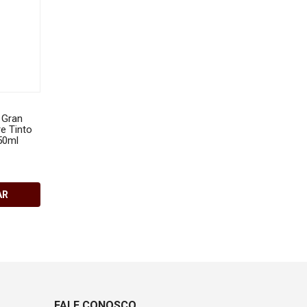
 Gran
Vinho Comendador - Tinto
Vinho Comendador - T
e Tinto
Seco - Tannat - 750ml
Seco - Cabernet Sauvi
50ml
750 ml
R$180,00
R$180,00
AR
COMPRAR
COMPRA
FALE CONOSCO