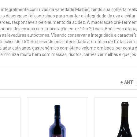
 integralmente com uvas da variedade Malbec, tendo sua colheita real
 desengase foi controlado para manter a integridade da uva e evitar 
verdes, responsáveis pelo aumento da acidez. A maceração pré-fermen
 tanques de aço inox com maceração entre 14 a 20 dias. Após esta etapa
s leveduras autóctones. Visando conservar a integridade e característ
r alcóolico de 15% Surpreende pela intensidade aromática de frutas ver
 Paladar cativante, gastronômico com ótimo volume em boca, por conta 
 Harmoniza muito bem com massas, risotos, carnes vermelhas e queijos.
ANT