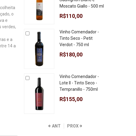
Moscato Giallo - 500 ml
colheita
çado, o
R$110,00
va e
s verdes,
Vinho Comendador -
Tinto Seco - Petit
ras e a
Verdot - 750 ml
tre 14 a
R$180,00
Vinho Comendador -
Lote II - Tinto Seco -
Tempranillo - 750ml
R$155,00
ANT
PROX