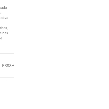
izada
a
tativa
,
icas,
melhas
de
PROX