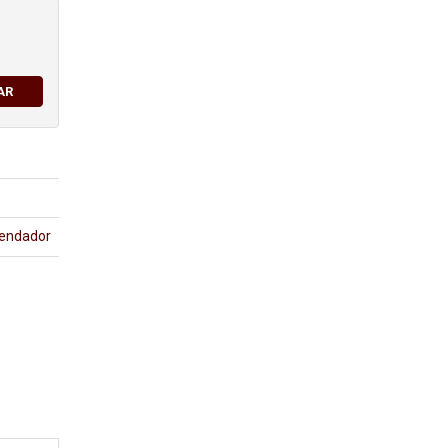
AR
endador