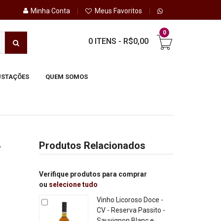
Minha Conta
Meus Favoritos
0
0 ITENS
-
R$0,00
STAÇÕES
QUEM SOMOS
-
Produtos Relacionados
Verifique produtos para comprar
ou
selecione tudo
Vinho Licoroso Doce -
CV - Reserva Passito -
Sauvignon Blanc e