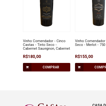
Vinho Comendador - Cinco
Vinho Comendador 
Castas - Tinto Seco -
Seco - Merlot - 750
Cabernet Sauvignon, Cabernet
Franc, Merlot, Malbec e
Tannat 750 ml
R$180,00
R$155,00
COMPRAR
COMP
CASA D