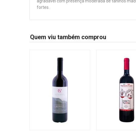
agradável com presença moderada de taninos madu
fortes.
Quem viu também comprou