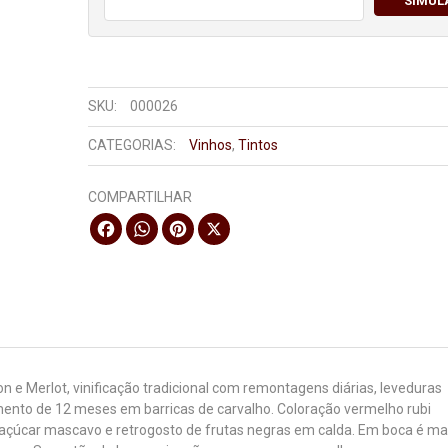
SIMUL
SKU:
000026
CATEGORIAS:
Vinhos
,
Tintos
COMPARTILHAR
Facebook
WhatsApp
Pinterest
X
n e Merlot, vinificação tradicional com remontagens diárias, leveduras
mento de 12 meses em barricas de carvalho. Coloração vermelho rubi
açúcar mascavo e retrogosto de frutas negras em calda. Em boca é ma