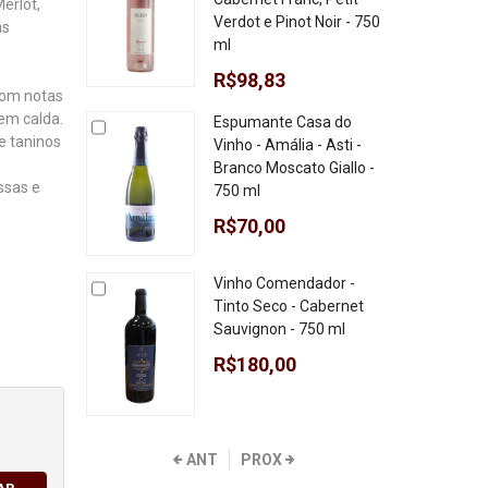
erlot,
Verdot e Pinot Noir - 750
as
ml
R$98,83
com notas
em calda.
Espumante Casa do
e taninos
Vinho - Amália - Asti -
Branco Moscato Giallo -
ssas e
750 ml
R$70,00
Vinho Comendador -
Tinto Seco - Cabernet
Sauvignon - 750 ml
R$180,00
ANT
PROX