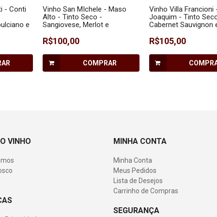
i - Conti
Vinho San MIchele - Maso
Vinho Villa Francioni 
Alto - Tinto Seco -
Joaquim - Tinto Seco
ulciano e
Sangiovese, Merlot e
Cabernet Sauvignon 
Cabernet Sauvignon - 750 ml
- 750 ml
R$100,00
R$105,00
RAR
COMPRAR
COMPR
O VINHO
MINHA CONTA
omos
Minha Conta
osco
Meus Pedidos
Lista de Desejos
Carrinho de Compras
CAS
SEGURANÇA