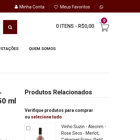
Minha Conta
Meus Favoritos
0
0 ITENS
-
R$0,00
STAÇÕES
QUEM SOMOS
-
Produtos Relacionados
50 ml
Verifique produtos para comprar
ou
selecione tudo
Vinho Suzin - Alecrim -
Rose Seco - Merlot,
Cabernet Franc, Petit