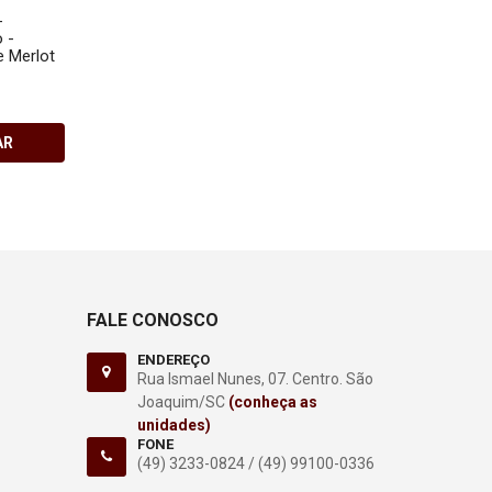
-
Vinho Quinta da Neve - Leão
Vinho San Michele - Ri
 -
Baio - Tinto Seco -
Tinto Seco - Cabernet
e Merlot
Montepulciano, Merlot,
Sauvignon - 750 ml
Malbec e Touriga Nacional -
750 ml
R$125,00
R$90,00
AR
COMPRAR
COMPRA
FALE CONOSCO
ENDEREÇO
Rua Ismael Nunes, 07. Centro. São
Joaquim/SC
(conheça as
unidades)
FONE
(49) 3233-0824 /
(49) 99100-0336