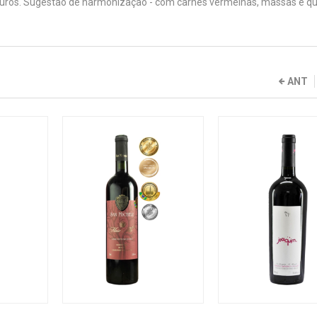
ros. Sugestão de harmonização - com carnes vermelhas, massas e qu
ANT