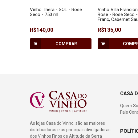
Vinho Thera - SOL - Rosé
Vinho Villa Francion
Seco - 750 ml
Rose - Rose Seco -
Franc, Cabernet Sau
Merlot, Malbec, San
R$140,00
Syrah, Petit Verdot 
R$135,00
Noir - 750 ml
COMPRAR
COMP
CASA D
Quem S
Fale Con
As lojas Casa do Vinho, são as maiores
distribuidoras e as principais divulgadoras
POLÍTI
dos Vinhos Finos de Altitude da Serra