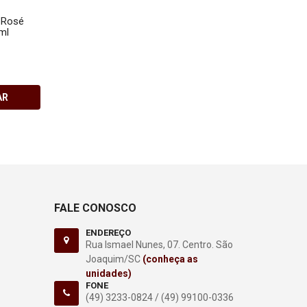
 Rosé
Vinho La Casa Vivalti - Rosé
Vinho Quinta da Neve 
ml
Seco - Sangiovese e Touriga
da Neve - Rosé Seco
Nacional - 750 ml
DE CORTIÇA) - Cabern
Sauvignon, Merlot e
R$115,00
Sangiovese - 750 ml
R$140,00
AR
COMPRAR
COMPRA
FALE CONOSCO
ENDEREÇO
Rua Ismael Nunes, 07. Centro. São
Joaquim/SC
(conheça as
unidades)
FONE
(49) 3233-0824 /
(49) 99100-0336