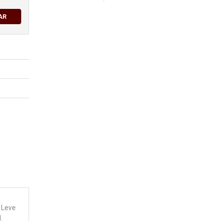
AR
. Leve
.