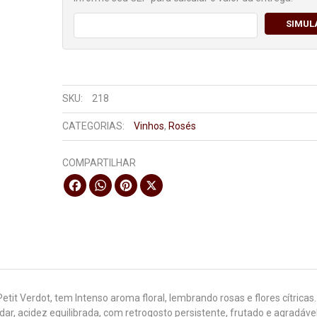
SIMUL
SKU:
218
CATEGORIAS:
Vinhos
,
Rosés
COMPARTILHAR
Facebook
WhatsApp
Pinterest
X
etit Verdot, tem Intenso aroma floral, lembrando rosas e flores cítricas
ar, acidez equilibrada, com retrogosto persistente, frutado e agradável