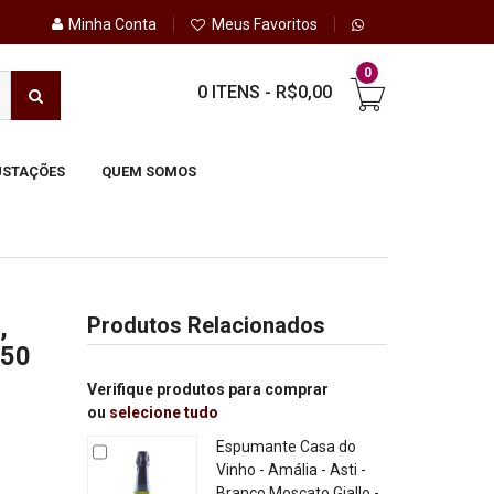
Minha Conta
Meus Favoritos
0
0 ITENS
-
R$0,00
STAÇÕES
QUEM SOMOS
,
Produtos Relacionados
750
Verifique produtos para comprar
ou
selecione tudo
Espumante Casa do
Vinho - Amália - Asti -
Branco Moscato Giallo -