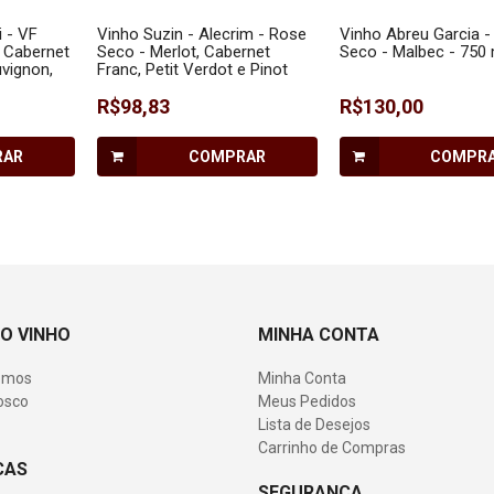
i - VF
Vinho Suzin - Alecrim - Rose
Vinho Abreu Garcia -
 Cabernet
Seco - Merlot, Cabernet
Seco - Malbec - 750 
vignon,
Franc, Petit Verdot e Pinot
giovese,
Noir - 750 ml
e Pinot
R$98,83
R$130,00
RAR
COMPRAR
COMPR
O VINHO
MINHA CONTA
omos
Minha Conta
osco
Meus Pedidos
Lista de Desejos
Carrinho de Compras
CAS
SEGURANÇA