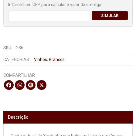
Informe seu CEP para calcular o valor da entrega.
SIMULAR
SKU:
286
CATEGORIAS:
Vinhos
,
Brancos
COMPARTILHAR
Facebook
WhatsApp
Pinterest
X
Descrição
Casta natural da Sardenha que brilha na Ligúria em Cinque