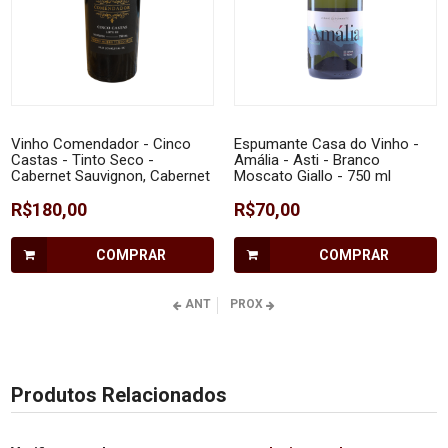
Vinho Comendador - Cinco
Espumante Casa do Vinho -
Castas - Tinto Seco -
Amália - Asti - Branco
Cabernet Sauvignon, Cabernet
Moscato Giallo - 750 ml
Franc, Merlot, Malbec e Tannat
750 ml
R$180,00
R$70,00
COMPRAR
COMPRAR
ANT
PROX
Produtos Relacionados