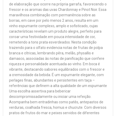
de elaboração que ocorre na própria garrafa, favorecendo o
frescor e os aromas das uvas Chardonnay e Pinot Noir. Essa
maravilhosa combinação com permanência sobre as
borras, em cave por pelo menos 2 anos, resulta em um
vinho espumante complexo, amplo e sofisticado, cujas
características revelam um produto alegre, perfeito para
coroar uma festividade.em pouca intensidade de cor,
remetendo a tons prata esverdeados. Nesta condição
trazendo para o olfato evidencia notas de frutas de polpa
branca e cítricas, lembrando pêra, melão, physallis e
damasco, associadas às notas de panificação que confere
riqueza e personalidade acentuada ao vinho. Em boca é
vibrante, destacando sabores equilibrados com o frescor e
a cremosidade da bebida. É um espumante elegante, com
perlages finas, abundantes e persistentes em taça –
referências que definem a alta qualidade de um espumante
Uma escolha assertiva para bebericar
descompromissadamente ou iniciar uma refeição.
Acompanha bem entradinhas como patês, antepastos de
verduras, coalhada fresca, homus e chucrute. Com diversos
pratos de frutos do mar e peixes servidos de diferentes