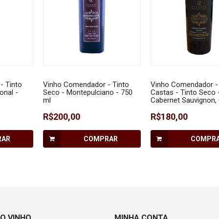
- Tinto
Vinho Comendador - Tinto
Vinho Comendador -
onal -
Seco - Montepulciano - 750
Castas - Tinto Seco 
ml
Cabernet Sauvignon,
Franc, Merlot, Malbec
R$200,00
Tannat 750 ml
R$180,00
RAR
COMPRAR
COMPR
O VINHO
MINHA CONTA