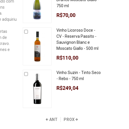
rado com
750 ml
ens
a.
R$70,00
 adquiriu
Vinho Licoroso Doce -
etas
CV - Reserva Passito -
m de
Sauvignon Blanc e
cravo.
Moscato Giallo - 500 ml
rmes e
R$110,00
Vinho Suzin - Tinto Seco
- Rebo - 750 ml
R$249,04
ANT
PROX