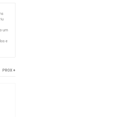
ns
riu
do um
dos e
PROX