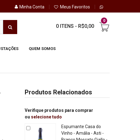
Minha Conta
Meus Favoritos
0
0 ITENS
-
R$0,00
STAÇÕES
QUEM SOMOS
-
Produtos Relacionados
Verifique produtos para comprar
ou
selecione tudo
Espumante Casa do
Vinho - Amália - Asti -
Branco Moscato Giallo -