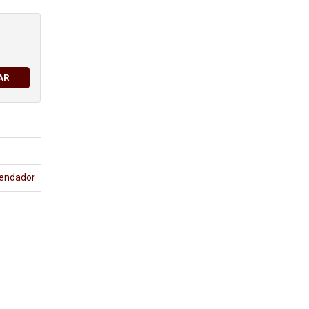
AR
endador