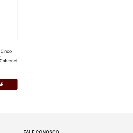
 Cinco
Vinho Comendador - Tinto
Vinho Comendador - T
-
Seco - Cabernet Sauvignon -
Seco - Tannat - 750ml
 Cabernet
750 ml
 e
R$180,00
R$180,00
AR
COMPRAR
COMPRA
FALE CONOSCO