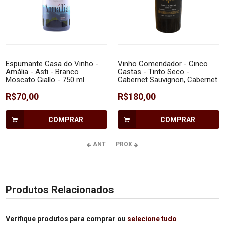
Espumante Casa do Vinho -
Vinho Comendador - Cinco
Amália - Asti - Branco
Castas - Tinto Seco -
Moscato Giallo - 750 ml
Cabernet Sauvignon, Cabernet
Franc, Merlot, Malbec e Tannat
R$70,00
750 ml
R$180,00
COMPRAR
COMPRAR
ANT
PROX
Produtos Relacionados
Verifique produtos para comprar ou
selecione tudo