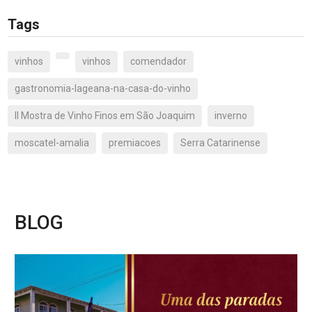
Tags
vinhos
vinhos
comendador
gastronomia-lageana-na-casa-do-vinho
II Mostra de Vinho Finos em São Joaquim
inverno
moscatel-amalia
premiacoes
Serra Catarinense
BLOG