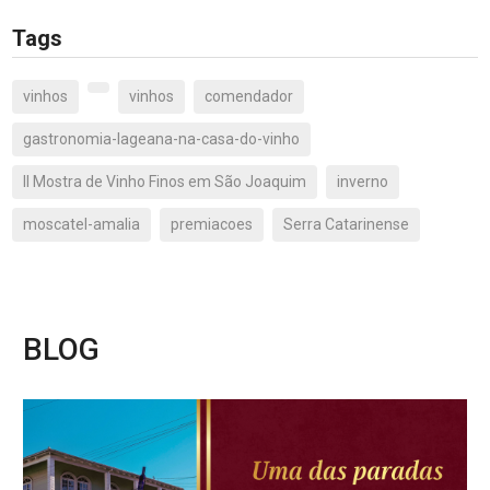
Tags
vinhos
vinhos
comendador
gastronomia-lageana-na-casa-do-vinho
II Mostra de Vinho Finos em São Joaquim
inverno
moscatel-amalia
premiacoes
Serra Catarinense
BLOG