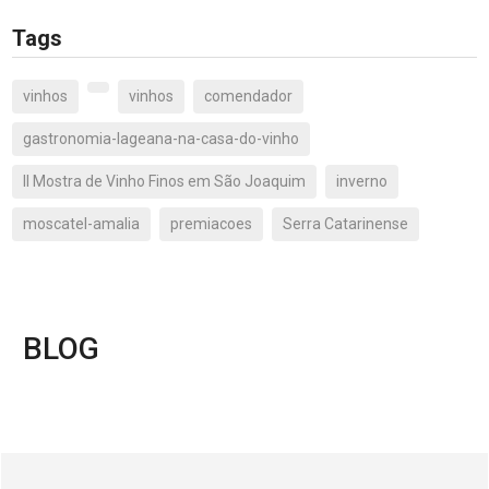
Tags
vinhos
vinhos
comendador
gastronomia-lageana-na-casa-do-vinho
II Mostra de Vinho Finos em São Joaquim
inverno
moscatel-amalia
premiacoes
Serra Catarinense
BLOG