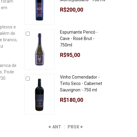
s foram
o em
R$200,00
plexos e
Espumante Pericó -
 além de
Cave - Rosé Brut -
e branco,
750ml
ez
R$95,00
arrica de
o. Pode
Vinho Comendador -
730
Tinto Seco - Cabernet
Sauvignon - 750 ml
R$180,00
ANT
PROX