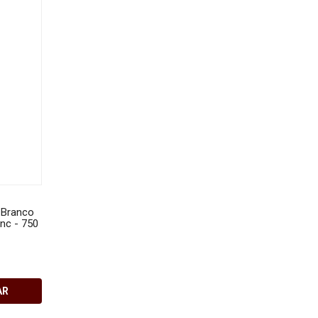
 Branco
Vinho Comendador - Gran
Vinho Suzin - Alecrim 
nc - 750
Reserva 14.7% - Nobre Tinto
Seco - Merlot, Cabern
Seco - Pinot Noir - 750ml
Franc, Petit Verdot e P
Noir - 750 ml
R$180,00
R$98,83
AR
COMPRAR
COMPRA