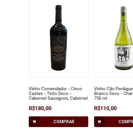
Vinho Comendador - Cinco
Vinho Cão Perdiguei
Castas - Tinto Seco -
Branco Seco - Char
Cabernet Sauvignon, Cabernet
750 ml
Franc, Merlot, Malbec e
Tannat 750 ml
R$180,00
R$110,00
COMPRAR
COMP