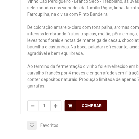
Vinho Cão Perdigueiro - Branco Seco - Trebbiano, as uva
selecionadas nos vinhedos da família Rigon, linha Jacint
Farroupilha, na divisa com Pinto Bandeira.
De coloração amarelo-claro com tons palha, aromas com
intensos lembrando frutas tropicas, melão, pêra e maça,
leves tons florais e notas de manteiga de cacau, chocolat
baunilha e castanhas. Na boca, paladar refrescante, acid
agradável e bem equilibrada,
Ao término da fermentação o vinho foi envelhecido em b
carvalho francês por 4 meses e engarrafado sem filtraçã
conter depósitos naturais. Produção limitada de apenas 
garrafas.
COMPRAR
Favoritos