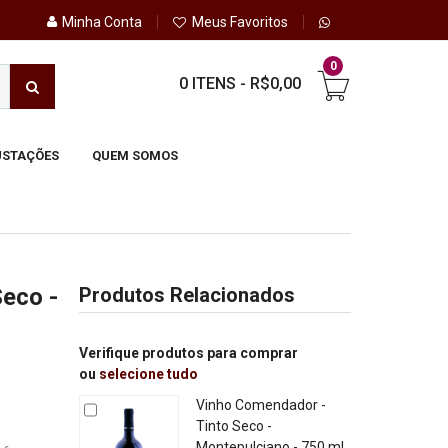
Minha Conta
Meus Favoritos
0
0 ITENS
-
R$0,00
STAÇÕES
QUEM SOMOS
Seco -
Produtos Relacionados
Verifique produtos para comprar
ou
selecione tudo
Vinho Comendador -
Tinto Seco -
Montepulciano - 750 ml