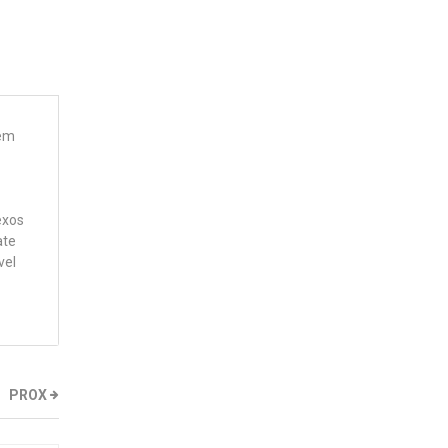
 em
exos
ate
vel
PROX