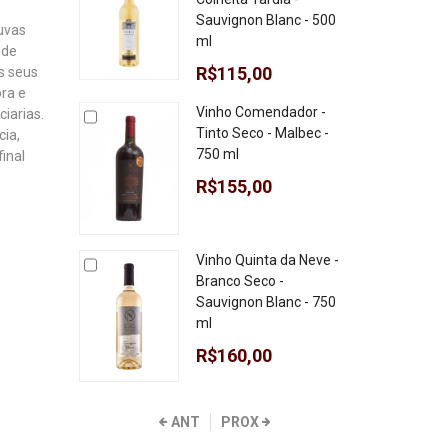
Sauvignon Blanc - 500
 uvas
ml
 de
R$115,00
s seus
ra e
Vinho Comendador -
ciarias.
Tinto Seco - Malbec -
ia,
750 ml
inal
R$155,00
Vinho Quinta da Neve -
Branco Seco -
Sauvignon Blanc - 750
ml
R$160,00
ANT
PROX