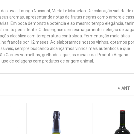
s das uvas Touriga Nacional, Merlot e Marselan. De coloração violeta de
s seus aromas, apresentando notas de frutas negras como amora e cass
eciarias. Em boca demonstra potência e ao mesmo tempo elegância, tani
inal muito persistente. O desengace sem esmagamento, seleção de baga
ação alcoólica com temperatura controlada. Fermentação malolática
ho francês por 12 meses. Ao elaborarmos nossos vinhos, optamos po
síveis, sempre buscando alcançarmos vinhos mais autênticos e que
ão Carnes vermelhas, grelhados, queijos meia cura. Produto Vegano
 o uso de colagens com produtos de origem animal.
ANT