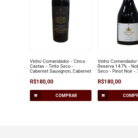
Vinho Comendador - Cinco
Vinho Comendador 
Castas - Tinto Seco -
Reserva 14.7% - No
Cabernet Sauvignon, Cabernet
Seco - Pinot Noir -
Franc, Merlot, Malbec e
Tannat 750 ml
R$180,00
R$180,00
COMPRAR
COMP