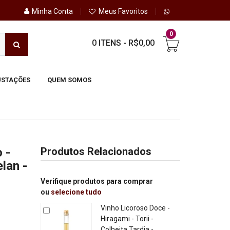
Minha Conta
Meus Favoritos
0
0 ITENS
-
R$0,00
STAÇÕES
QUEM SOMOS
 -
Produtos Relacionados
lan -
Verifique produtos para comprar
ou
selecione tudo
Vinho Licoroso Doce -
Hiragami - Torii -
Colheita Tardia -