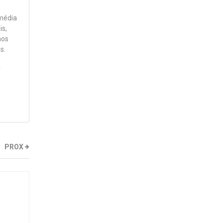
 média
is,
nos
s.
r
PROX