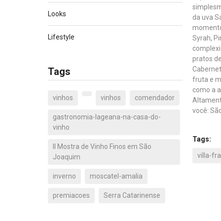
simplesm
Looks
da uva S
momentos
Lifestyle
Syrah, Pi
complexi
pratos de
Cabernet
Tags
fruta e 
como a a
vinhos
vinhos
comendador
Altament
você: Sã
gastronomia-lageana-na-casa-do-
vinho
Tags:
II Mostra de Vinho Finos em São
villa-fr
Joaquim
inverno
moscatel-amalia
premiacoes
Serra Catarinense