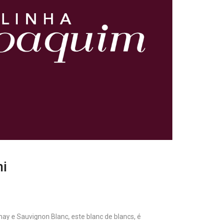
ni
y e Sauvignon Blanc, este blanc de blancs, é