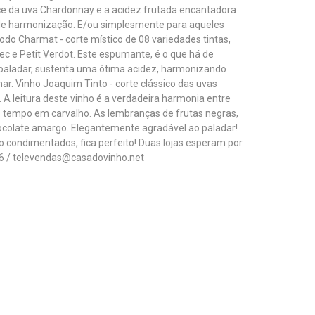
e da uva Chardonnay e a acidez frutada encantadora
 de harmonização. E/ou simplesmente para aqueles
o Charmat - corte místico de 08 variedades tintas,
ec e Petit Verdot. Este espumante, é o que há de
 paladar, sustenta uma ótima acidez, harmonizando
ar. Vinho Joaquim Tinto - corte clássico das uvas
 leitura deste vinho é a verdadeira harmonia entre
o tempo em carvalho. As lembranças de frutas negras,
colate amargo. Elegantemente agradável ao paladar!
condimentados, fica perfeito! Duas lojas esperam por
36 / televendas@casadovinho.net