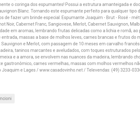
ente o coringa dos espumantes! Possui a estrutura amanteigada e doc
auvignon Blanc. Tornando este espumante perfeito para qualquer tipo
 de fazer um brinde especial. Espumante Joaquim - Brut - Rosé - métod
not Noir, Cabernet Franc, Sangiovese, Merlot, Cabernet Sauvignon, Malb
dade em aromas, lembrando frutas delicadas como a lichia e romã, ao
 entrada, massas a base de molhos leves, carnes brancas e frutos do m
 Sauvignon e Merlot, com passagem de 10 meses em carvalho francês. A
madeira, taninos marcantes e aveludados, com toques estruturados pel
meixa e a amora, se envolvem nas nuances da madeira, lembrando cho
e gastronômico, carnes vermelhas, massas com molhos vermelhos não 
o Joaquim e Lages / www.casadovinho.net / Televendas: (49) 3233-03
ancioni